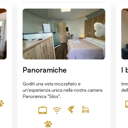
Panoramiche
I 
Goditi una vista mozzafiato e
Imm
un'esperienza unica nella nostra camera
del
Panoramica "Silos".