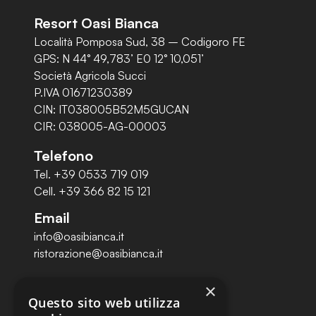
Resort Oasi Bianca
Località Pomposa Sud, 38 – Codigoro FE
GPS: N 44° 49,783’ E0 12° 10,051’
Società Agricola Succi
P.IVA 01671230389
CIN: IT038005B52M5GUCAN
CIR: 038005-AG-00003
Telefono
Tel. +39 0533 719 019
Cell. +39 366 82 15 121
Email
info@oasibianca.it
ristorazione@oasibianca.it
Pagine
×
Questo sito web utilizza
Homepage