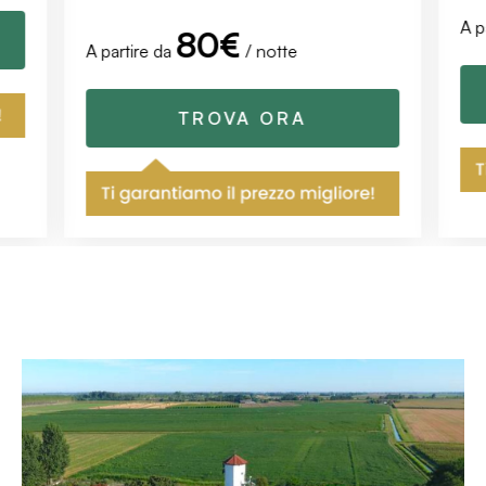
A p
80
€
A partire da
/ notte
TROVA ORA