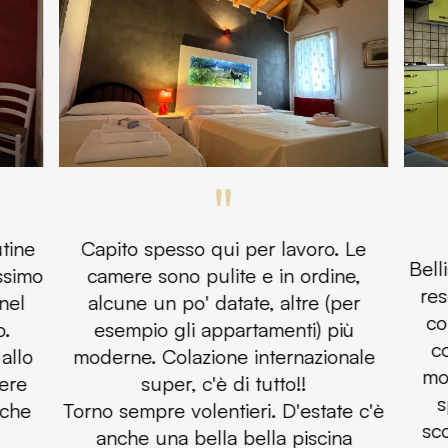
"
tine
Capito spesso qui per lavoro. Le
Bell
assimo
camere sono pulite e in ordine,
res
 nel
alcune un po' datate, altre (per
co
o.
esempio gli appartamenti) più
co
allo
moderne. Colazione internazionale
mol
tere
super, c'è di tutto!!
s
 che
Torno sempre volentieri. D'estate c'è
sc
anche una bella bella piscina